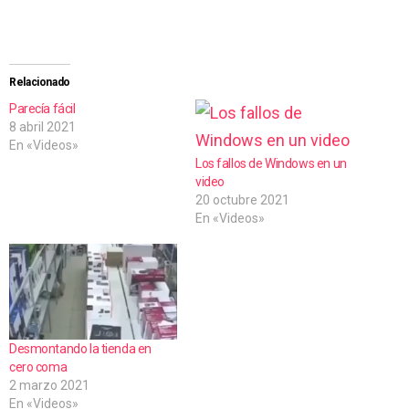
a
r
g
Relacionado
a
Parecía fácil
8 abril 2021
n
En «Videos»
d
Los fallos de Windows en un
video
o
20 octubre 2021
.
En «Videos»
.
.
Desmontando la tienda en
cero coma
2 marzo 2021
En «Videos»