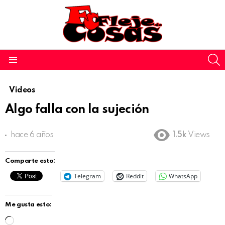
S
Menu
Videos
Algo falla con la sujeción
hace 6 años
1.5k
Views
Comparte esto:
Telegram
Reddit
WhatsApp
Me gusta esto:
C