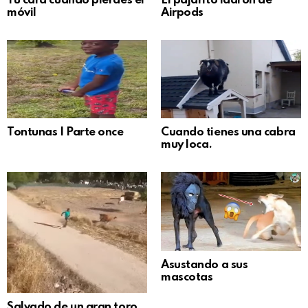
Tu cara cuando pierdes el
El pajarito ladrón de
móvil
Airpods
Tontunas | Parte once
Cuando tienes una cabra
muy loca.
Asustando a sus
mascotas
Salvado de un gran toro