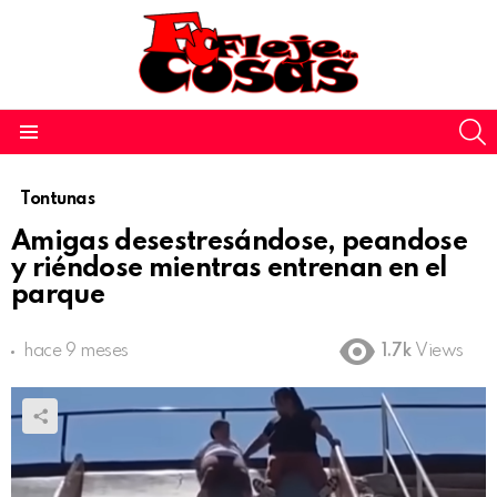
S
Menu
Tontunas
Amigas desestresándose, peandose
y riéndose mientras entrenan en el
parque
hace 9 meses
1.7k
Views