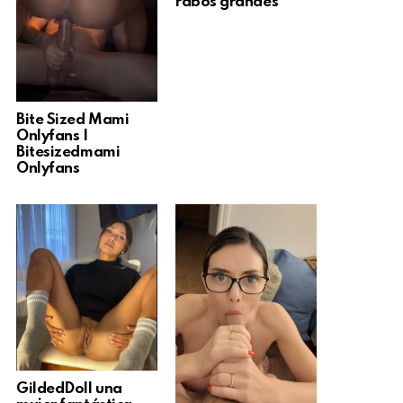
rabos grandes
Bite Sized Mami
Onlyfans |
Bitesizedmami
Onlyfans
GildedDoll una