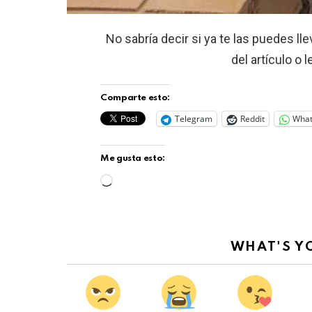
No sabría decir si ya te las puedes ll
del artículo o 
Comparte esto:
Telegram
Reddit
Wha
Me gusta esto:
C
a
r
g
WHAT'S Y
a
n
d