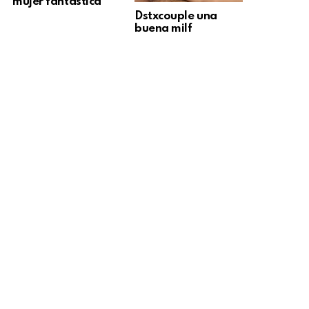
mujer fantástica
Dstxcouple una
buena milf