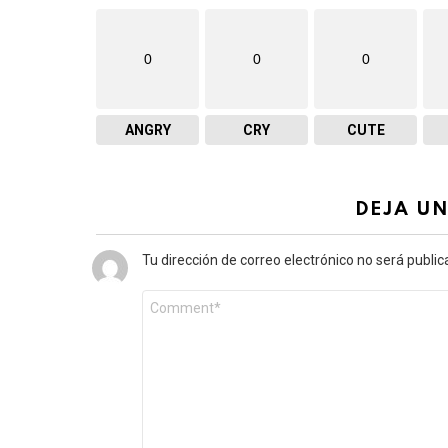
o
.
0
0
0
.
.
ANGRY
CRY
CUTE
DEJA U
Tu dirección de correo electrónico no será public
Comentario
*