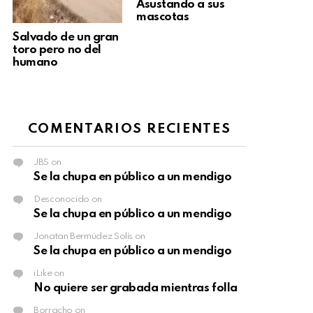
Asustando a sus
mascotas
Salvado de un gran
toro pero no del
humano
COMENTARIOS RECIENTES
JBS
on
Se la chupa en público a un mendigo
Desconocido
on
Se la chupa en público a un mendigo
Jonatan Bermúdez Solís
on
Se la chupa en público a un mendigo
iLike
on
No quiere ser grabada mientras folla
Borracho
on