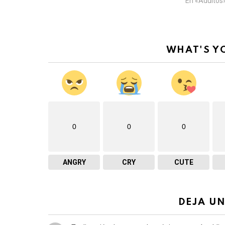
En «Adultos
.
WHAT'S Y
0
0
0
ANGRY
CRY
CUTE
DEJA U