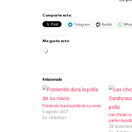
Comparte esto:
Telegram
Reddit
Wha
Me gusta esto:
C
a
r
g
Relacionado
a
n
d
Poniendo dura la polla de su novio
6 agosto 2021
o
Las chicas 
En «Adultos»
parten la poll
.
28 diciembr
.