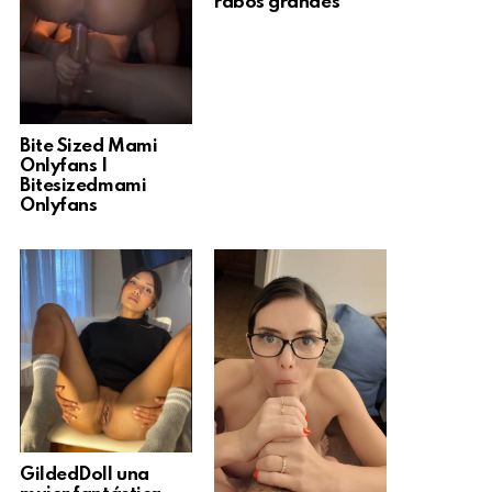
rabos grandes
Bite Sized Mami
Onlyfans |
Bitesizedmami
Onlyfans
GildedDoll una