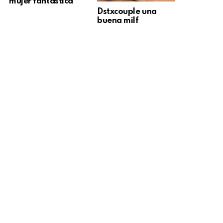
mujer fantástica
Dstxcouple una
buena milf