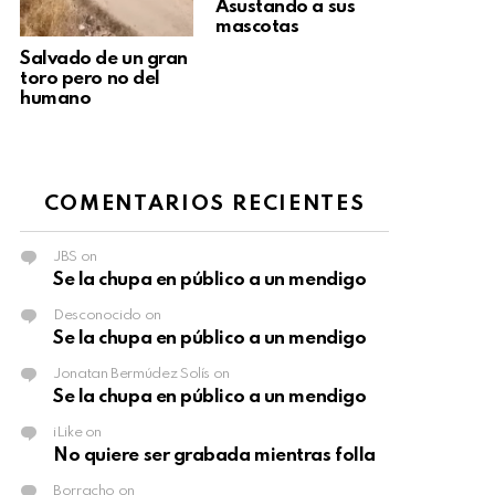
Asustando a sus
mascotas
Salvado de un gran
toro pero no del
humano
COMENTARIOS RECIENTES
JBS
on
Se la chupa en público a un mendigo
Desconocido
on
Se la chupa en público a un mendigo
Jonatan Bermúdez Solís
on
Se la chupa en público a un mendigo
iLike
on
No quiere ser grabada mientras folla
Borracho
on