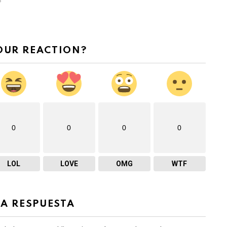
»
OUR REACTION?
0
0
0
0
LOL
LOVE
OMG
WTF
NA RESPUESTA