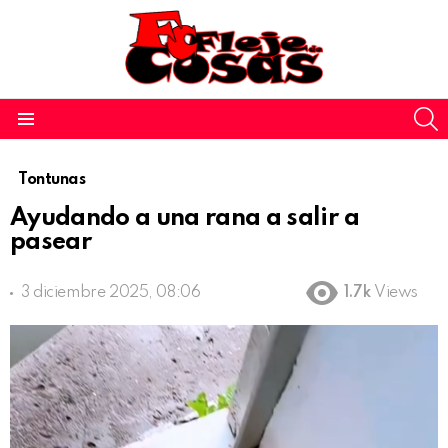
S
Menu
Tontunas
Ayudando a una rana a salir a
pasear
3 diciembre 2025, 08:06
1.7k
Views