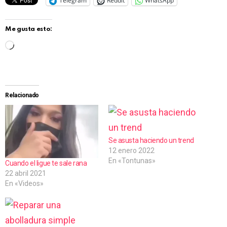
Telegram
Reddit
WhatsApp
Me gusta esto:
C
a
r
g
Relacionado
a
n
d
Se asusta haciendo un trend
12 enero 2022
o
En «Tontunas»
Cuando el ligue te sale rana
.
22 abril 2021
.
En «Videos»
.