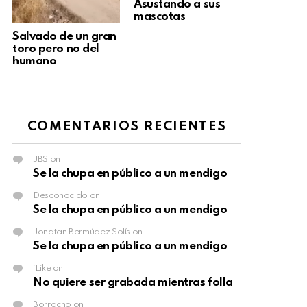
Asustando a sus
mascotas
Salvado de un gran
toro pero no del
humano
COMENTARIOS RECIENTES
JBS
on
Se la chupa en público a un mendigo
Desconocido
on
Se la chupa en público a un mendigo
Jonatan Bermúdez Solís
on
Se la chupa en público a un mendigo
iLike
on
No quiere ser grabada mientras folla
Borracho
on