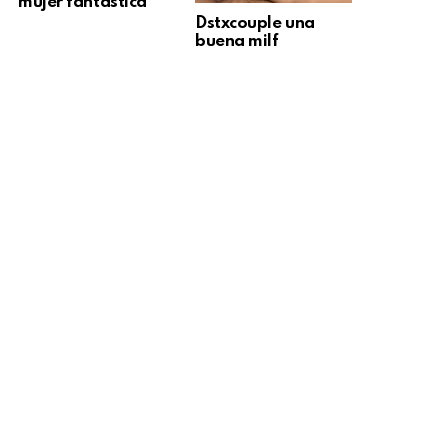
mujer fantástica
Dstxcouple una
buena milf