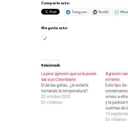
Comparte esto:
Telegram
Reddit
Wha
Me gusta esto:
C
a
r
g
Relacionado
a
La peor agresión que se le puede
Agresión ras
dar a un Colombiano
el metro
n
El de las gafas, ¿le estaría
Este tipo de
d
tomando la temperatura?.
condenarlos
22 octubre 2020
omiso a ello
o
En «Videos»
y la justici
.
cuentas de l
estén bloque
15 septiemb
.
insultan, in
En «Videos»
.
una pareja 