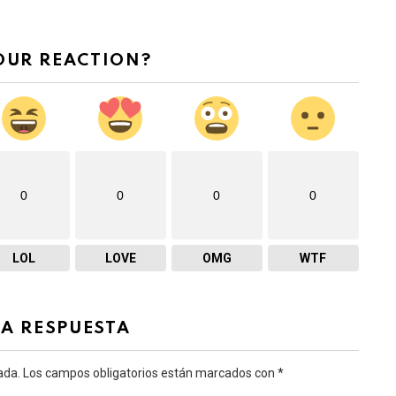
n que no es culpa…
OUR REACTION?
0
0
0
0
LOL
LOVE
OMG
WTF
NA RESPUESTA
ada.
Los campos obligatorios están marcados con
*