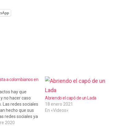
tsApp
ista a colombianos en
 actos hay que
 y no hacer caso
Abriendo el capó de un Lada
s. Las redes sociales
18 enero 2021
a han hecho que sus
En «Videos»
as redes sociales ya
adas. Tres chicas
re 2020
crepan y escupen a
de colombianos y