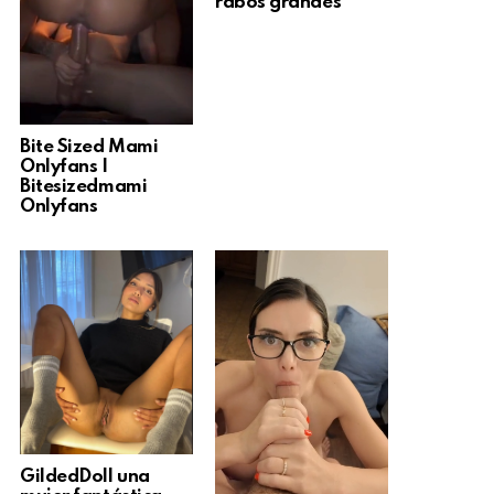
rabos grandes
Bite Sized Mami
Onlyfans |
Bitesizedmami
Onlyfans
GildedDoll una