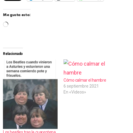
Me gusta esto:
C
a
r
g
Relacionado
a
n
d
Cómo calmar el hambre
6 septiembre 2021
o
En «Videos»
.
.
.
Los beatles tras la cuarentena