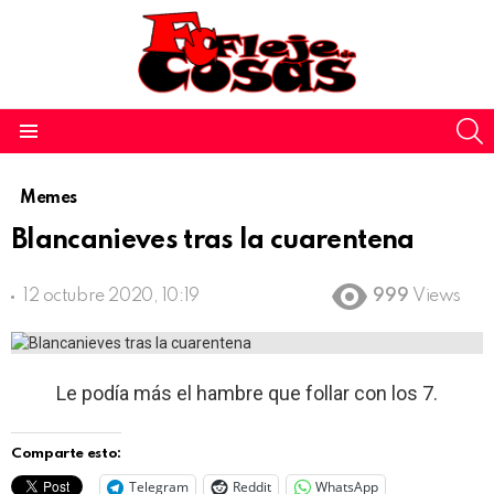
S
Menu
Memes
Blancanieves tras la cuarentena
12 octubre 2020, 10:19
999
Views
Le podía más el hambre que follar con los 7.
Comparte esto:
Telegram
Reddit
WhatsApp