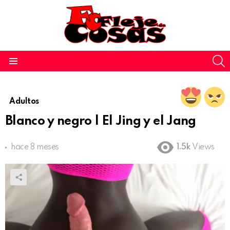
S
Menu
Adultos
Blanco y negro | El Jing y el Jang
hace 8 meses
1.5k
Views