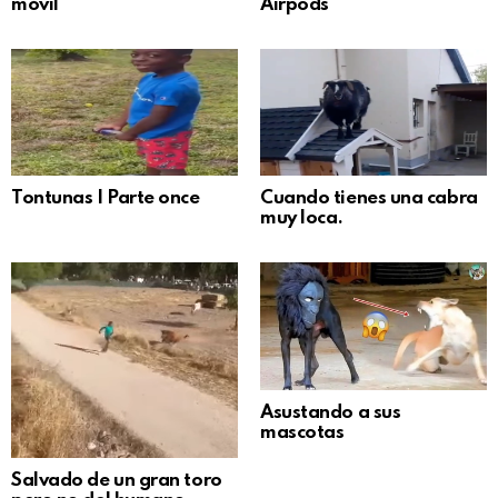
móvil
Airpods
Tontunas | Parte once
Cuando tienes una cabra
muy loca.
Asustando a sus
mascotas
Salvado de un gran toro