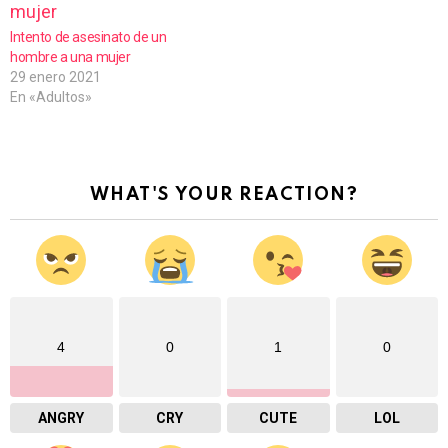
Intento de asesinato de un
hombre a una mujer
29 enero 2021
En «Adultos»
WHAT'S YOUR REACTION?
4
0
1
0
ANGRY
CRY
CUTE
LOL