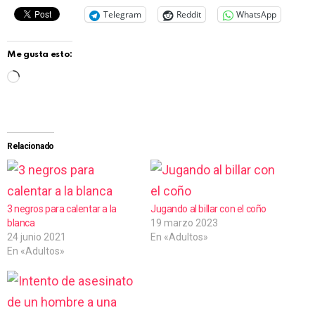
Telegram
Reddit
WhatsApp
Me gusta esto:
C
a
r
g
Relacionado
a
n
d
3 negros para calentar a la
Jugando al billar con el coño
blanca
19 marzo 2023
o
24 junio 2021
En «Adultos»
.
En «Adultos»
.
.