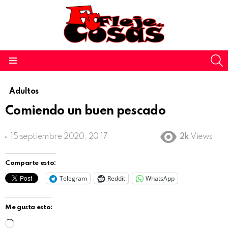
S
Menu
Adultos
Comiendo un buen pescado
15 septiembre 2020, 20:17
2k
Views
Comparte esto:
Telegram
Reddit
WhatsApp
Me gusta esto:
C