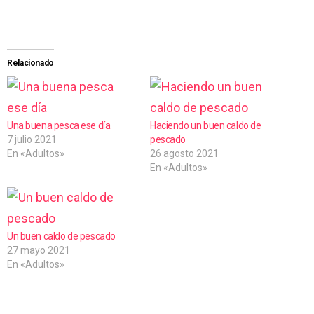
a
r
g
Relacionado
a
n
d
Una buena pesca ese día
Haciendo un buen caldo de
7 julio 2021
pescado
o
En «Adultos»
26 agosto 2021
.
En «Adultos»
.
.
Un buen caldo de pescado
27 mayo 2021
En «Adultos»