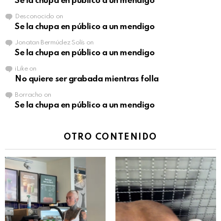
Se la chupa en público a un mendigo
Desconocido
on
Se la chupa en público a un mendigo
Jonatan Bermúdez Solís
on
Se la chupa en público a un mendigo
iLike
on
No quiere ser grabada mientras folla
Borracho
on
Se la chupa en público a un mendigo
OTRO CONTENIDO