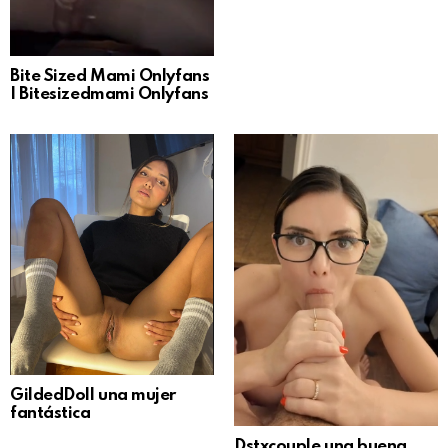
Bite Sized Mami Onlyfans
| Bitesizedmami Onlyfans
GildedDoll una mujer
fantástica
Dstxcouple una buena