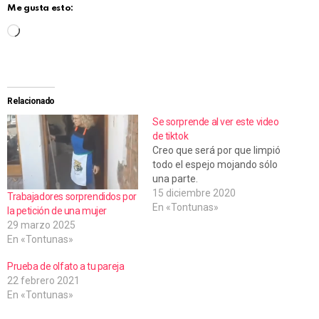
Me gusta esto:
C
a
r
g
Relacionado
a
Se sorprende al ver este video
de tiktok
n
Creo que será por que limpió
d
todo el espejo mojando sólo
una parte.
o
15 diciembre 2020
Trabajadores sorprendidos por
.
En «Tontunas»
la petición de una mujer
.
29 marzo 2025
En «Tontunas»
.
Prueba de olfato a tu pareja
22 febrero 2021
En «Tontunas»