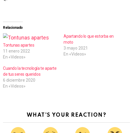
a
r
g
Relacionado
a
Apartando lo que estorba en
moto
n
Tontunas apartes
3 mayo 2021
11 enero 2022
d
En «Videos»
En «Videos»
o
Cuando la tecnología te aparte
.
de tus seres queridos
.
6 diciembre 2020
En «Videos»
.
WHAT'S YOUR REACTION?