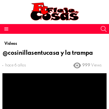
S
Menu
Videos
@cosinillasentucasa y la trampa
hace 6 años
999
Views