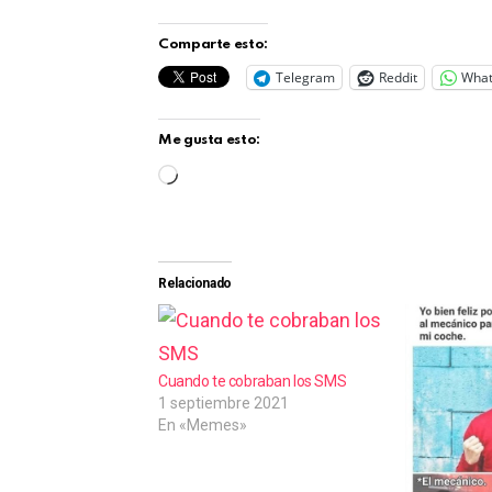
Comparte esto:
Telegram
Reddit
Wha
Me gusta esto:
C
a
r
g
Relacionado
a
n
d
Cuando te cobraban los SMS
1 septiembre 2021
o
En «Memes»
.
.