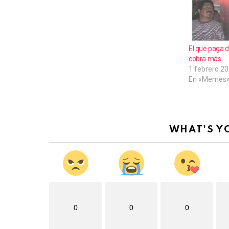
.
El que paga d
cobra más
1 febrero 2
En «Memes
WHAT'S Y
0
0
0