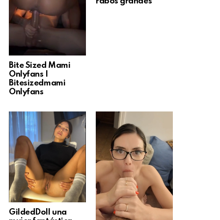
rabos grandes
Bite Sized Mami
Onlyfans |
Bitesizedmami
Onlyfans
GildedDoll una