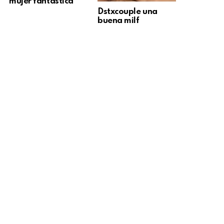
mujer fantástica
Dstxcouple una
buena milf