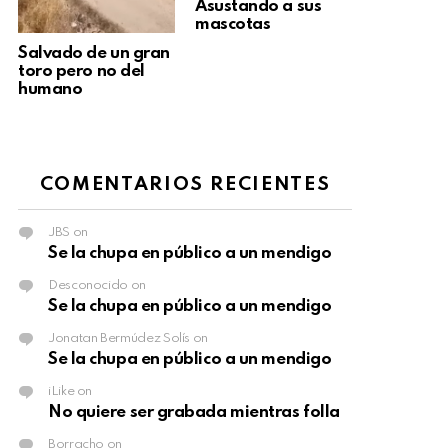
Asustando a sus
mascotas
Salvado de un gran
toro pero no del
humano
COMENTARIOS RECIENTES
JBS
on
Se la chupa en público a un mendigo
Desconocido
on
Se la chupa en público a un mendigo
Jonatan Bermúdez Solís
on
Se la chupa en público a un mendigo
iLike
on
No quiere ser grabada mientras folla
Borracho
on