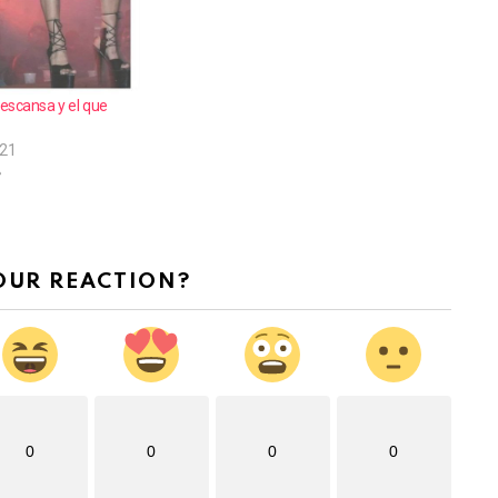
escansa y el que
021
»
OUR REACTION?
0
0
0
0