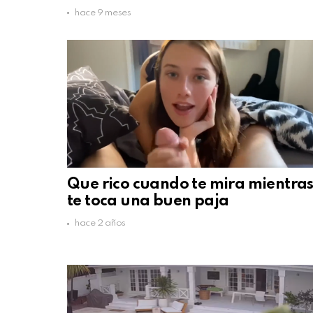
hace 9 meses
Que rico cuando te mira mientra
te toca una buen paja
hace 2 años