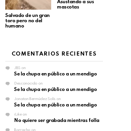
Asustando a sus
mascotas
Salvado de un gran
toro pero no del
humano
COMENTARIOS RECIENTES
JBS
on
Se la chupa en público a un mendigo
Desconocido
on
Se la chupa en público a un mendigo
Jonatan Bermúdez Solís
on
Se la chupa en público a un mendigo
iLike
on
No quiere ser grabada mientras folla
Borracho
on