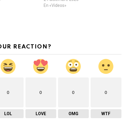
En «Videos»
OUR REACTION?
0
0
0
0
LOL
LOVE
OMG
WTF