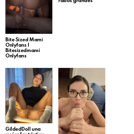
rabos grandes
Bite Sized Mami
Onlyfans |
Bitesizedmami
Onlyfans
GildedDoll una