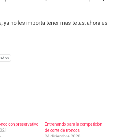
 ya no les importa tener mas tetas, ahora es
tsApp
ronco con preservativo
Entrenando para la competición
2021
de corte de troncos
»
24 diciembre 2020