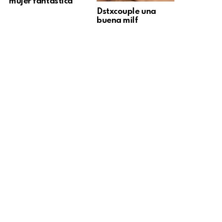
mujer fantástica
Dstxcouple una
buena milf