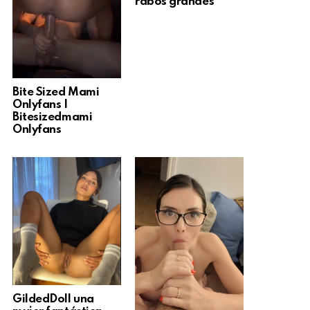
rabos grandes
Bite Sized Mami
Onlyfans |
Bitesizedmami
Onlyfans
GildedDoll una