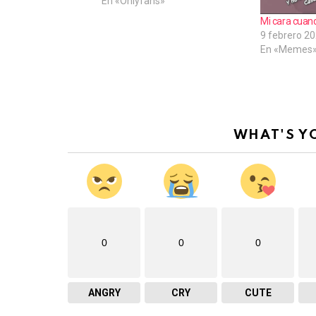
En «Onlyfans»
Mi cara cuan
9 febrero 2
En «Memes
WHAT'S Y
0
0
0
ANGRY
CRY
CUTE