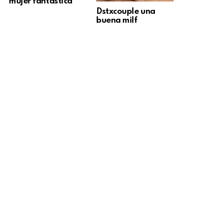
mujer fantástica
Dstxcouple una
buena milf