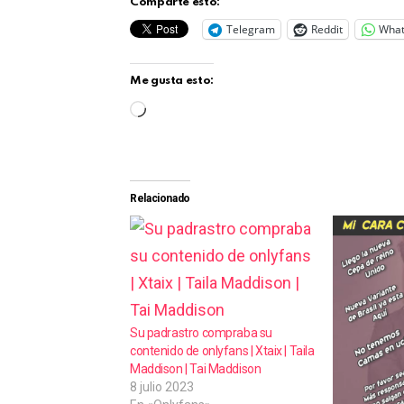
Comparte esto:
Telegram
Reddit
Wha
Me gusta esto:
C
a
r
g
Relacionado
a
n
d
o
.
Su padrastro compraba su
contenido de onlyfans | Xtaix | Taila
.
Maddison | Tai Maddison
.
8 julio 2023