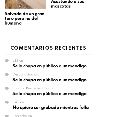
Asustando a sus
mascotas
Salvado de un gran
toro pero no del
humano
COMENTARIOS RECIENTES
JBS
on
Se la chupa en público a un mendigo
Desconocido
on
Se la chupa en público a un mendigo
Jonatan Bermúdez Solís
on
Se la chupa en público a un mendigo
iLike
on
No quiere ser grabada mientras folla
Borracho
on