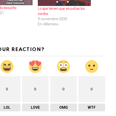
do escucho
Lo que tienen que escuchar los
021
sordos
»
9 noviembre 2020
En «Memes»
OUR REACTION?
0
0
0
0
LOL
LOVE
OMG
WTF