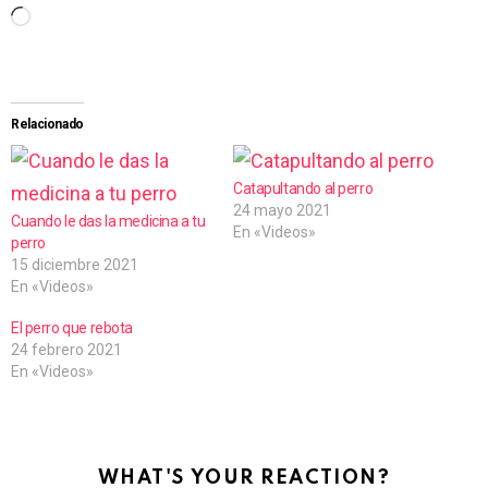
C
a
r
g
Relacionado
a
n
Catapultando al perro
24 mayo 2021
d
Cuando le das la medicina a tu
En «Videos»
perro
o
15 diciembre 2021
.
En «Videos»
.
El perro que rebota
.
24 febrero 2021
En «Videos»
WHAT'S YOUR REACTION?