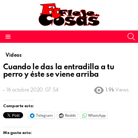
S
Menu
Videos
Cuando le das la entradilla a tu
perro y éste se viene arriba
16 octubre 2020, 07:54
1.9k
Views
Comparte esto:
Telegram
Reddit
WhatsApp
Me gusta esto: