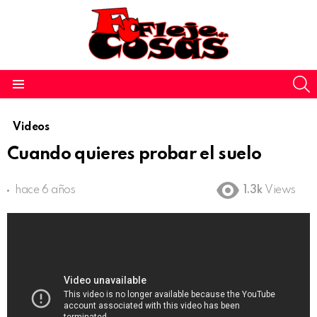
S
Menu
Videos
Cuando quieres probar el suelo
hace 6 años
1.3k
Views