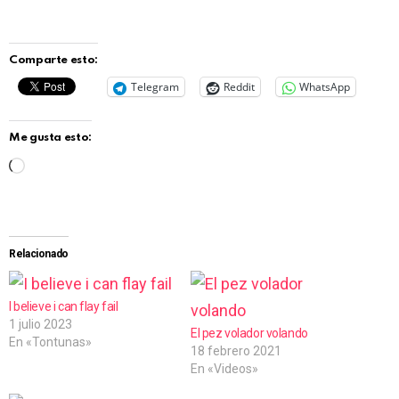
Comparte esto:
Telegram
Reddit
WhatsApp
Me gusta esto:
C
a
r
g
Relacionado
a
n
I believe i can flay fail
1 julio 2023
d
El pez volador volando
En «Tontunas»
18 febrero 2021
o
En «Videos»
.