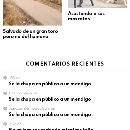
Asustando a sus
mascotas
Salvado de un gran toro
pero no del humano
COMENTARIOS RECIENTES
JBS
on
Se la chupa en público a un mendigo
Desconocido
on
Se la chupa en público a un mendigo
Jonatan Bermúdez Solís
on
Se la chupa en público a un mendigo
iLike
on