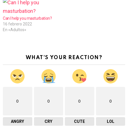
.
.
Can I help you masturbation?
16 febrero 2022
En «Adultos»
WHAT'S YOUR REACTION?
0
0
0
0
ANGRY
CRY
CUTE
LOL