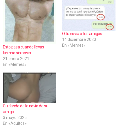
d
o
.
.
O tu novia o tus amigos
.
14 diciembre 2020
En «Memes»
Esto pasa cuando llevas
tiempo sin novia
21 enero 2021
En «Memes»
Cuidando de la novia de su
amigo
3 mayo 2025
En «Adultos»