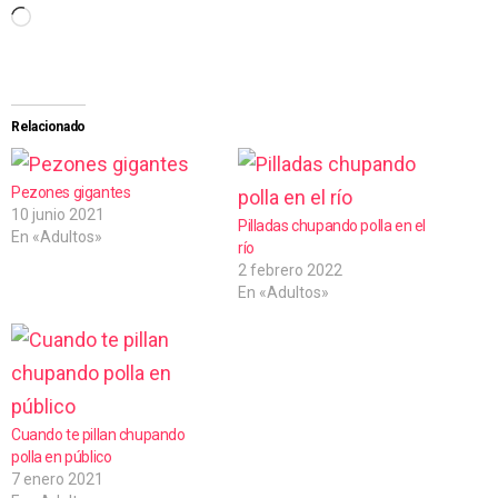
C
a
r
g
Relacionado
a
n
Pezones gigantes
10 junio 2021
d
Pilladas chupando polla en el
En «Adultos»
río
o
2 febrero 2022
.
En «Adultos»
.
.
Cuando te pillan chupando
polla en público
7 enero 2021