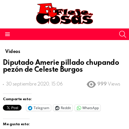
S
Menu
Videos
Diputado Amerie pillado chupando
pezón de Celeste Burgos
30 septiembre 2020, 15:06
999
Views
Comparte esto:
Telegram
Reddit
WhatsApp
Me gusta esto: