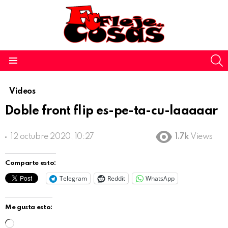
S
Menu
Videos
Doble front flip es-pe-ta-cu-laaaaar
12 octubre 2020, 10:27
1.7k
Views
Comparte esto:
Telegram
Reddit
WhatsApp
Me gusta esto:
C