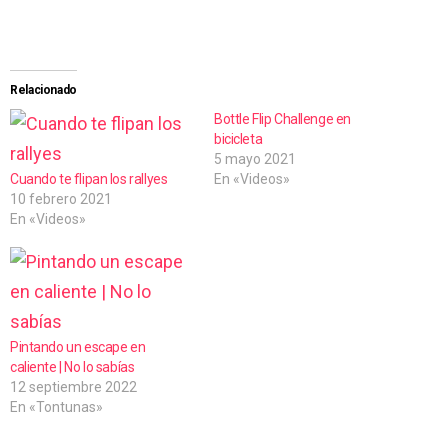
a
r
g
Relacionado
a
Bottle Flip Challenge en
bicicleta
n
5 mayo 2021
d
Cuando te flipan los rallyes
En «Videos»
10 febrero 2021
o
En «Videos»
.
.
.
Pintando un escape en
caliente | No lo sabías
12 septiembre 2022
En «Tontunas»