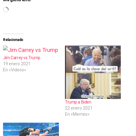
Me gusta esto:
C
a
r
g
Relacionado
a
n
Jim Carrey vs Trump
19 enero 2021
d
En «Videos»
o
.
.
.
Trump a Biden
22 enero 2021
En «Memes»