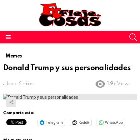
S
Menu
Memes
Donald Trump y sus personalidades
hace 6 años
1.9k
Views
Comparte esto:
Telegram
Reddit
WhatsApp