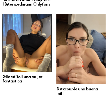
Bite Sized Mami Onlyfans
| Bitesizedmami Onlyfans
GildedDoll una mujer
fantástica
Dstxcouple una buena
milf