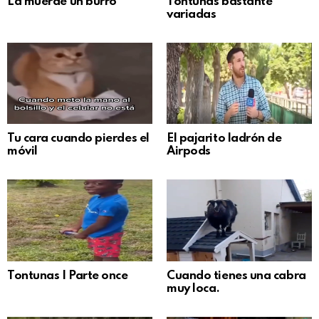
La muerde un burro
Tontunas bastante
variadas
Tu cara cuando pierdes el
El pajarito ladrón de
móvil
Airpods
Tontunas | Parte once
Cuando tienes una cabra
muy loca.