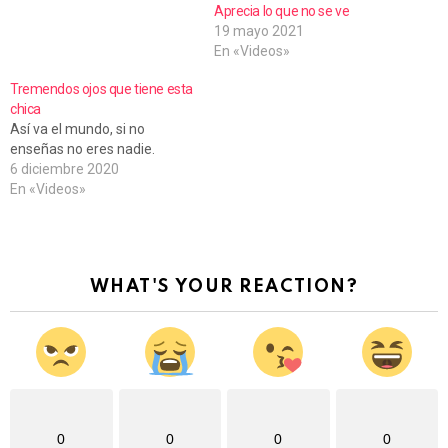
d
Aprecia lo que no se ve
19 mayo 2021
o
En «Videos»
.
Tremendos ojos que tiene esta
.
chica
.
Así va el mundo, si no
enseñas no eres nadie.
6 diciembre 2020
En «Videos»
WHAT'S YOUR REACTION?
0
0
0
0