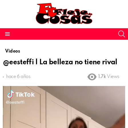
S
Menu
Videos
@eesteffi | La belleza no tiene rival
hace 6 años
1.7k
Views
Reproductor
de
vídeo