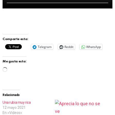
Comparte esto:
Telegram
Reddit
WhatsApp
Me gusta esto:
C
a
r
g
Relacionado
a
Una rubia muy rica
12 mayo 2021
n
En «Videos»