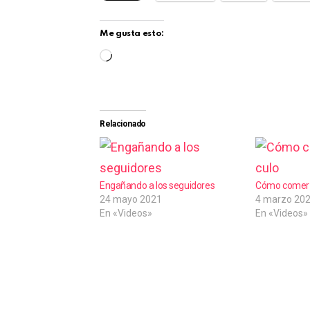
Me gusta esto:
C
a
r
g
Relacionado
a
n
d
Engañando a los seguidores
Cómo comer 
24 mayo 2021
4 marzo 20
o
En «Videos»
En «Videos»
.
.
.