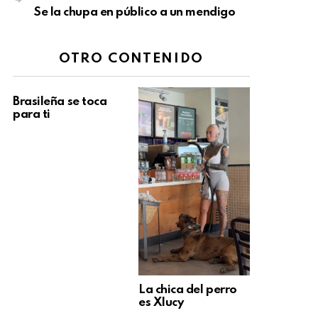
Se la chupa en público a un mendigo
OTRO CONTENIDO
Brasileña se toca
para ti
La chica del perro
es Xlucy