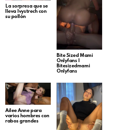
La sorpresa que se
lleva Ivystrech con
su pollón
Bite Sized Mami
Onlyfans |
Bitesizedmami
Onlyfans
Ailee Anne para
varios hombres con
rabos grandes