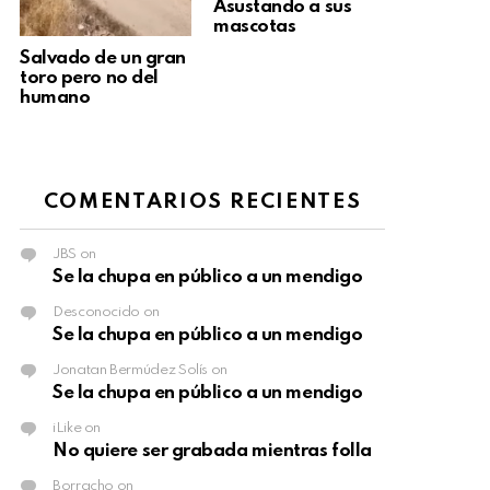
Asustando a sus
mascotas
Salvado de un gran
toro pero no del
humano
COMENTARIOS RECIENTES
JBS
on
Se la chupa en público a un mendigo
Desconocido
on
Se la chupa en público a un mendigo
Jonatan Bermúdez Solís
on
Se la chupa en público a un mendigo
iLike
on
No quiere ser grabada mientras folla
Borracho
on