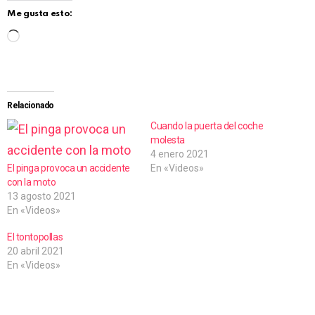
Me gusta esto:
C
a
r
g
Relacionado
a
Cuando la puerta del coche
molesta
n
4 enero 2021
d
El pinga provoca un accidente
En «Videos»
con la moto
o
13 agosto 2021
.
En «Videos»
.
El tontopollas
.
20 abril 2021
En «Videos»