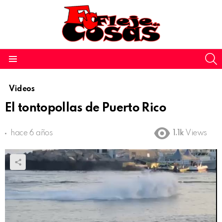
S
Menu
Videos
El tontopollas de Puerto Rico
hace 6 años
1.1k
Views