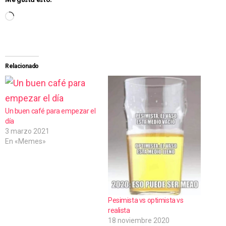
Me gusta esto:
C
a
r
g
Relacionado
a
n
d
Un buen café para empezar el
día
o
3 marzo 2021
.
En «Memes»
.
.
Pesimista vs optimista vs
realista
18 noviembre 2020