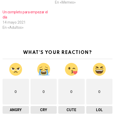
En «Memes»
Un completo para empezar el
día
14 mayo 2021
En «Adultos»
WHAT'S YOUR REACTION?
0
0
0
0
ANGRY
CRY
CUTE
LOL