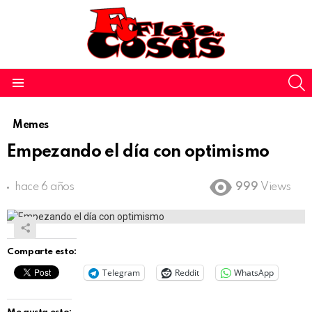
S
Menu
Memes
Empezando el día con optimismo
hace 6 años
999
Views
Comparte esto:
Telegram
Reddit
WhatsApp