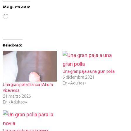
Me gusta esto:
C
a
r
g
Relacionado
a
n
d
Una gran paja a una gran polla
6 diciembre 2021
o
En «Adultos»
Una gran polla blanca | Ahora
.
viceversa
.
21 marzo 2026
En «Adultos»
.
Un gran polla para la novia