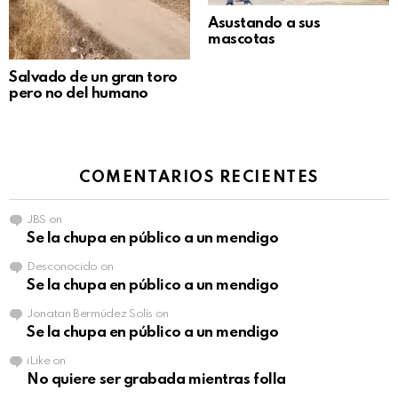
Asustando a sus
mascotas
Salvado de un gran toro
pero no del humano
COMENTARIOS RECIENTES
JBS
on
Se la chupa en público a un mendigo
Desconocido
on
Se la chupa en público a un mendigo
Jonatan Bermúdez Solís
on
Se la chupa en público a un mendigo
iLike
on
No quiere ser grabada mientras folla