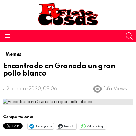
S
Menu
Memes
Encontrado en Granada un gran
pollo blanco
2 octubre 2020, 09:06
1.6k
Views
Comparte esto:
Telegram
Reddit
WhatsApp