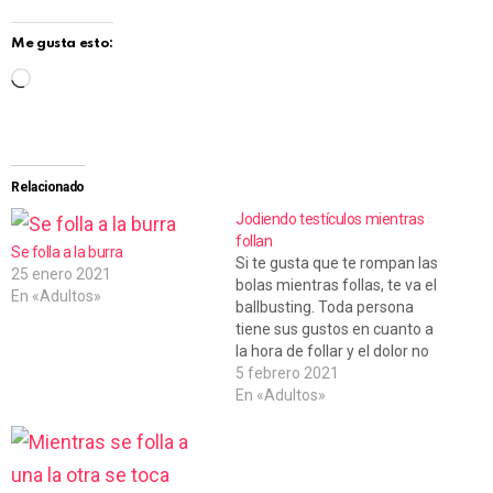
Me gusta esto:
C
a
r
g
Relacionado
a
Jodiendo testículos mientras
follan
n
Se folla a la burra
Si te gusta que te rompan las
25 enero 2021
d
bolas mientras follas, te va el
En «Adultos»
ballbusting. Toda persona
o
tiene sus gustos en cuanto a
.
la hora de follar y el dolor no
va a ser una excepción. La
5 febrero 2021
.
mezcla de placer y dolor es
En «Adultos»
.
algo que se viene realizando
desde hace muuuuuucho…