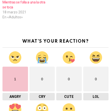
Mientras se folla a una la otra
se toca
18 marzo 2021
En «Adultos»
WHAT'S YOUR REACTION?
1
0
0
0
ANGRY
CRY
CUTE
LOL