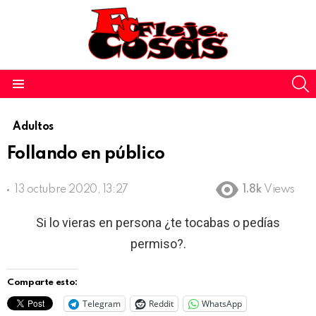
S
Menu
Adultos
Follando en público
13 octubre 2020, 13:27
1.8k
Views
Si lo vieras en persona ¿te tocabas o pedías
permiso?.
Comparte esto:
Telegram
Reddit
WhatsApp