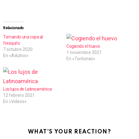
a
r
g
Relacionado
a
Tomando una copa al
fresquito
n
Cogiendo el huevo
7 octubre 2020
1 noviembre 2021
d
En «Adultos»
En «Tontunas»
o
.
.
Los lujos de Latinoamérica
.
12 febrero 2021
En «Videos»
WHAT'S YOUR REACTION?