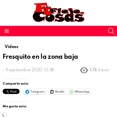
S
Menu
Videos
Fresquito en la zona baja
9 septiembre 2020, 10:38
1.7k
Views
Comparte esto:
Telegram
Reddit
WhatsApp
Me gusta esto:
C