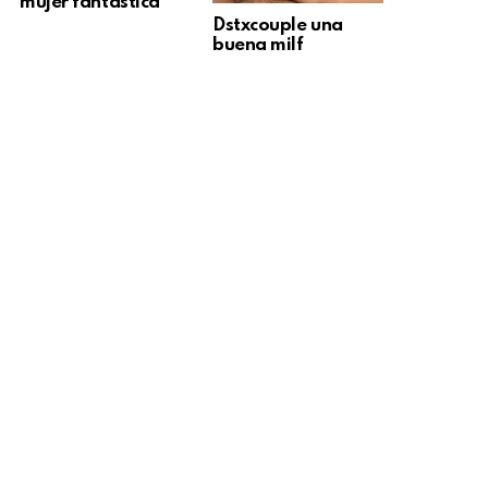
mujer fantástica
Dstxcouple una
buena milf