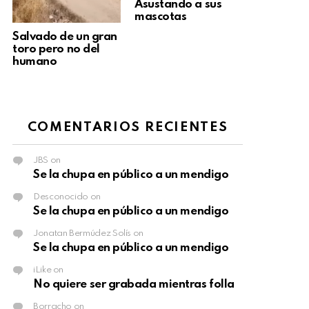
Asustando a sus
mascotas
Salvado de un gran
toro pero no del
humano
COMENTARIOS RECIENTES
JBS
on
Se la chupa en público a un mendigo
Desconocido
on
Se la chupa en público a un mendigo
Jonatan Bermúdez Solís
on
Se la chupa en público a un mendigo
iLike
on
No quiere ser grabada mientras folla
Borracho
on