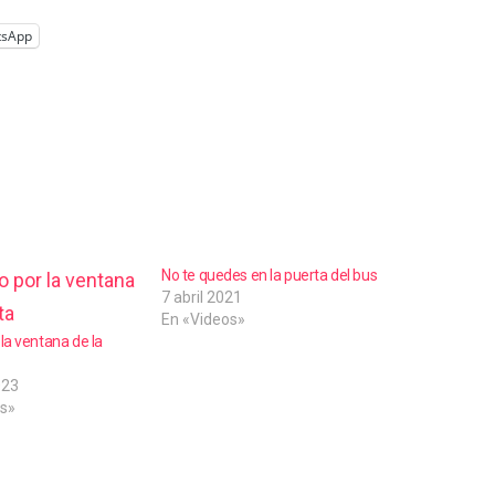
tsApp
No te quedes en la puerta del bus
7 abril 2021
En «Videos»
la ventana de la
023
s»