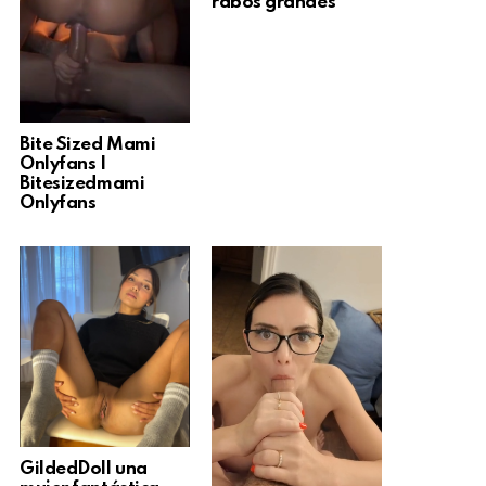
rabos grandes
Bite Sized Mami
Onlyfans |
Bitesizedmami
Onlyfans
GildedDoll una