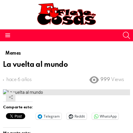
S
Menu
Memes
La vuelta al mundo
hace 6 años
999
Views
Comparte esto:
Telegram
Reddit
WhatsApp