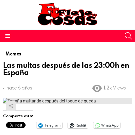
S
Menu
Memes
Las multas después de las 23:00h en
España
hace 6 años
1.2k
Views
Comparte esto:
Telegram
Reddit
WhatsApp