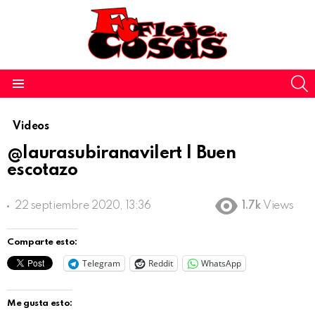
S
Menu
Videos
@laurasubiranavilert | Buen
escotazo
22 septiembre 2020, 13:36
1.7k
Views
Comparte esto:
Telegram
Reddit
WhatsApp
Me gusta esto: