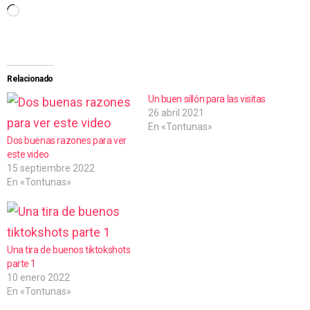
C
a
r
g
Relacionado
a
Un buen sillón para las visitas
26 abril 2021
n
En «Tontunas»
d
Dos buenas razones para ver
este video
o
15 septiembre 2022
.
En «Tontunas»
.
.
Una tira de buenos tiktokshots
parte 1
10 enero 2022
En «Tontunas»