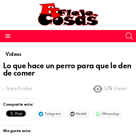
S
Menu
Videos
Lo que hace un perro para que le den
de comer
hace 6 años
1.7k
Views
Comparte esto:
Telegram
Reddit
WhatsApp
Me gusta esto: