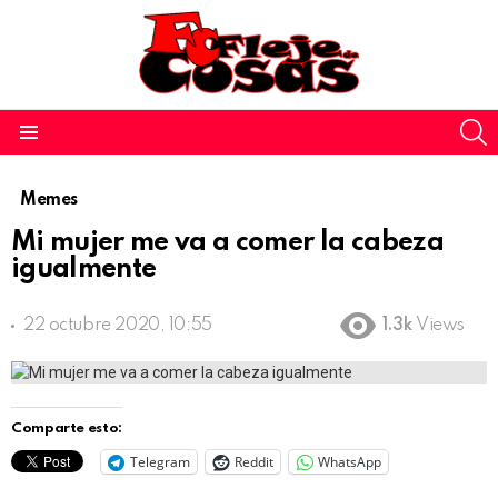
S
Menu
Memes
Mi mujer me va a comer la cabeza
igualmente
22 octubre 2020, 10:55
1.3k
Views
Comparte esto:
Telegram
Reddit
WhatsApp