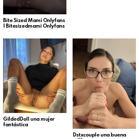
Bite Sized Mami Onlyfans
| Bitesizedmami Onlyfans
GildedDoll una mujer
fantástica
Dstxcouple una buena