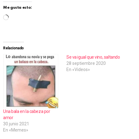
Me gusta esto:
C
a
r
g
Relacionado
a
Se va igual que vino, saltando
28 septiembre 2020
n
En «Videos»
d
o
.
.
.
Una bala en la cabeza por
amor
30 junio 2021
En «Memes»