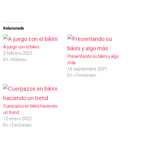
a
r
g
Relacionado
a
n
A juego con el bikini
2 febrero 2021
d
Presentando su bikini y algo
En «Videos»
más
o
16 septiembre 2021
.
En «Tontunas»
.
.
Cuerpazos en bikini haciendo
un trend
12 enero 2022
En «Tontunas»