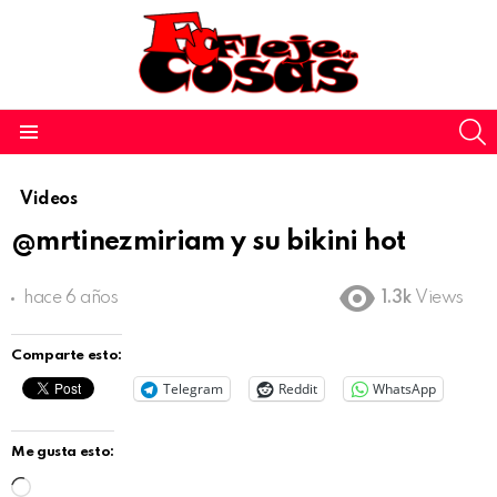
S
Menu
Videos
@mrtinezmiriam y su bikini hot
hace 6 años
1.3k
Views
Comparte esto:
Telegram
Reddit
WhatsApp
Me gusta esto:
C