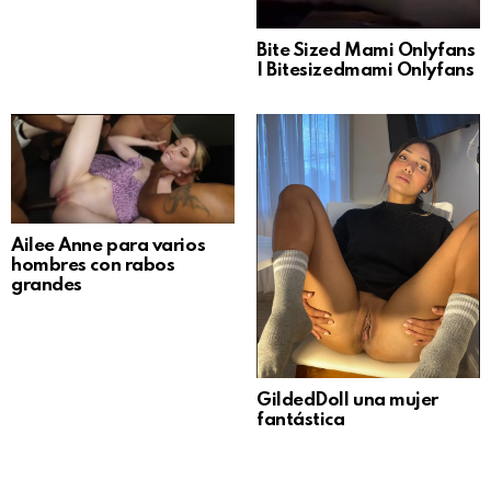
Bite Sized Mami Onlyfans
| Bitesizedmami Onlyfans
Ailee Anne para varios
hombres con rabos
grandes
GildedDoll una mujer
fantástica