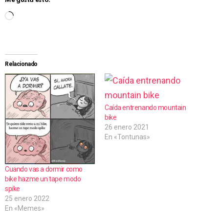
Me gusta esto:
C
a
r
g
Relacionado
a
n
d
Caída entrenando mountain
bike
o
26 enero 2021
.
En «Tontunas»
.
.
Cuando vas a dormir como
bike hazme un tape modo
spike
25 enero 2022
En «Memes»