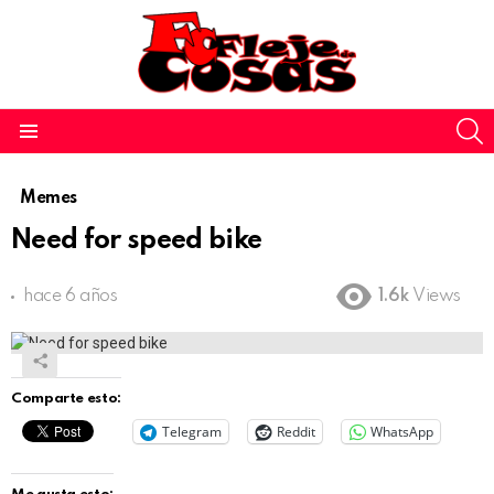
S
Menu
Memes
Need for speed bike
hace 6 años
1.6k
Views
Comparte esto:
Telegram
Reddit
WhatsApp