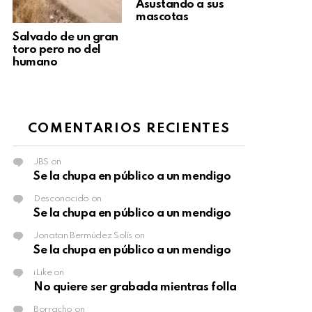
Asustando a sus
mascotas
Salvado de un gran
toro pero no del
humano
COMENTARIOS RECIENTES
JBS
on
Se la chupa en público a un mendigo
Desconocido
on
Se la chupa en público a un mendigo
Jonatan Bermúdez Solís
on
Se la chupa en público a un mendigo
iLike
on
No quiere ser grabada mientras folla
Borracho
on