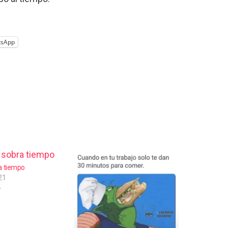
tsApp
a tiempo
21
»