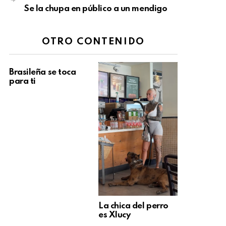
Se la chupa en público a un mendigo
OTRO CONTENIDO
Brasileña se toca
para ti
La chica del perro
es Xlucy