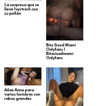
La sorpresa que se
lleva Ivystrech con
su pollón
Bite Sized Mami
Onlyfans |
Bitesizedmami
Onlyfans
Ailee Anne para
varios hombres con
rabos grandes