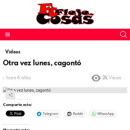
S
Menu
Videos
Otra vez lunes, cagontó
hace 6 años
2k
Views
Comparte esto:
Telegram
Reddit
WhatsApp