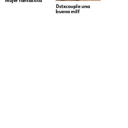
mujer fantástica
Dstxcouple una
buena milf