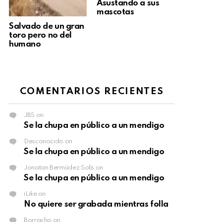
Asustando a sus
mascotas
Salvado de un gran
toro pero no del
humano
COMENTARIOS RECIENTES
JBS
on
Se la chupa en público a un mendigo
Desconocido
on
Se la chupa en público a un mendigo
Jonatan Bermúdez Solís
on
Se la chupa en público a un mendigo
iLike
on
No quiere ser grabada mientras folla
Borracho
on