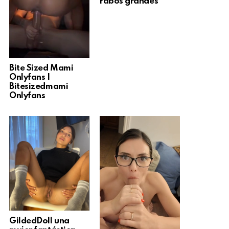
rabos grandes
Bite Sized Mami
Onlyfans |
Bitesizedmami
Onlyfans
GildedDoll una