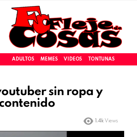
ADULTOS
MEMES
VIDEOS
TONTUNAS
outuber sin ropa y
 contenido
1.4k
Views