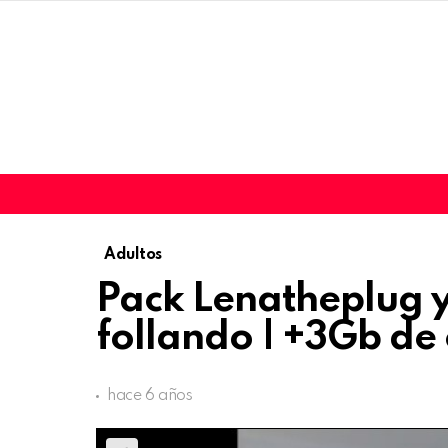
Adultos
Pack Lenatheplug y
follando | +3Gb de
hace 6 años