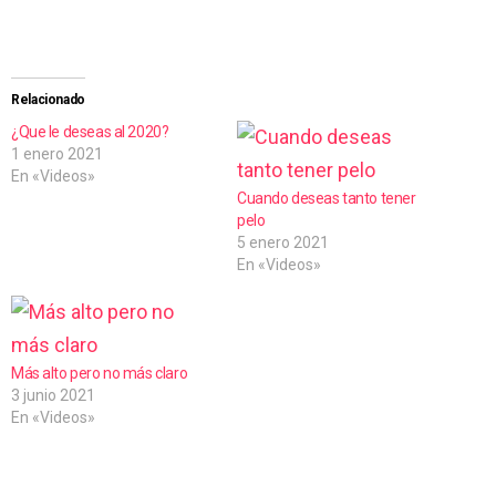
a
r
g
Relacionado
a
¿Que le deseas al 2020?
1 enero 2021
n
En «Videos»
d
Cuando deseas tanto tener
pelo
o
5 enero 2021
.
En «Videos»
.
.
Más alto pero no más claro
3 junio 2021
En «Videos»