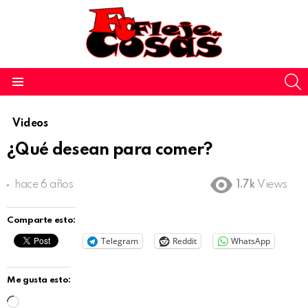
S
Menu
Videos
¿Qué desean para comer?
hace 6 años
1.7k
Views
Comparte esto:
Telegram
Reddit
WhatsApp
Me gusta esto:
C