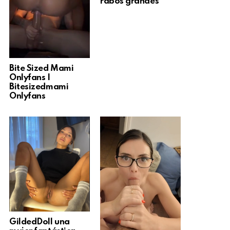
rabos grandes
Bite Sized Mami
Onlyfans |
Bitesizedmami
Onlyfans
GildedDoll una