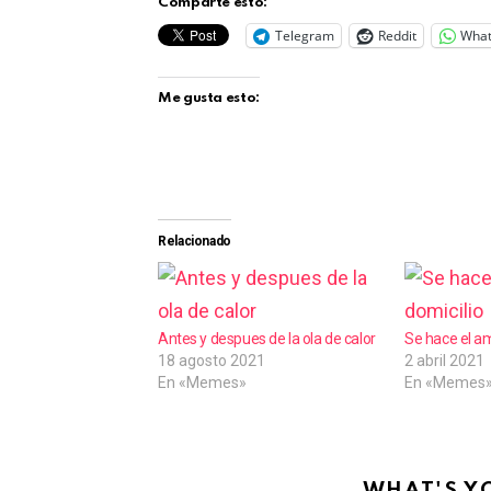
Comparte esto:
Telegram
Reddit
Wha
Me gusta esto:
Relacionado
Antes y despues de la ola de calor
Se hace el am
18 agosto 2021
2 abril 2021
En «Memes»
En «Memes
WHAT'S Y