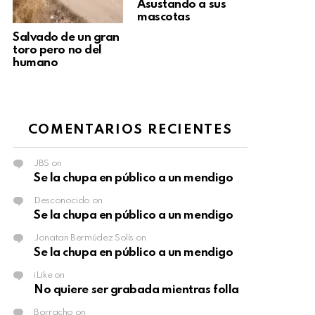
Asustando a sus
mascotas
Salvado de un gran
toro pero no del
humano
COMENTARIOS RECIENTES
JBS
on
Se la chupa en público a un mendigo
Desconocido
on
Se la chupa en público a un mendigo
Jonatan Bermúdez Solís
on
Se la chupa en público a un mendigo
iLike
on
No quiere ser grabada mientras folla
Borracho
on