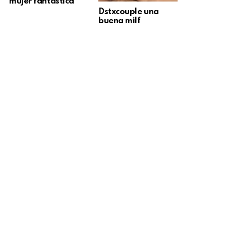
mujer fantástica
Dstxcouple una
buena milf