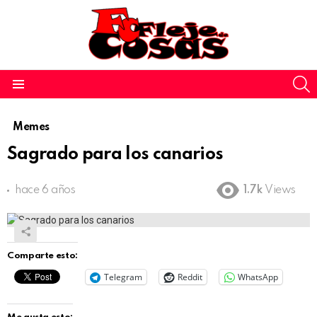
S
Menu
Memes
Sagrado para los canarios
hace 6 años
1.7k
Views
Comparte esto:
Telegram
Reddit
WhatsApp