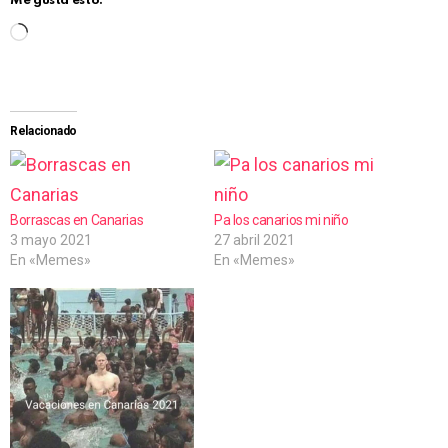
Me gusta esto:
C
a
r
g
Relacionado
a
n
d
Borrascas en Canarias
Pa los canarios mi niño
3 mayo 2021
27 abril 2021
o
En «Memes»
En «Memes»
.
.
.