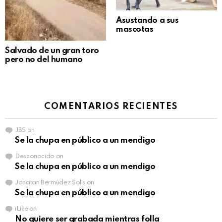
Asustando a sus
mascotas
Salvado de un gran toro
pero no del humano
COMENTARIOS RECIENTES
JBS
on
Se la chupa en público a un mendigo
Desconocido
on
Se la chupa en público a un mendigo
Jonatan Bermúdez Solís
on
Se la chupa en público a un mendigo
iLike
on
No quiere ser grabada mientras folla