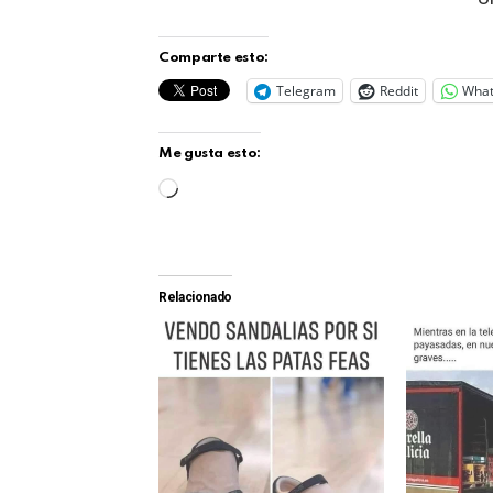
Comparte esto:
Telegram
Reddit
Wha
Me gusta esto:
C
a
r
g
Relacionado
a
n
d
o
.
.