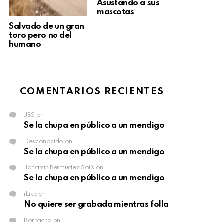
Asustando a sus
mascotas
Salvado de un gran
toro pero no del
humano
COMENTARIOS RECIENTES
JBS
on
Se la chupa en público a un mendigo
Desconocido
on
Se la chupa en público a un mendigo
Jonatan Bermúdez Solís
on
Se la chupa en público a un mendigo
iLike
on
No quiere ser grabada mientras folla
Borracho
on