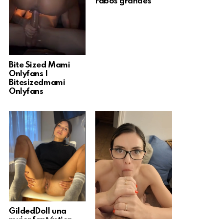
rabos grandes
Bite Sized Mami
Onlyfans |
Bitesizedmami
Onlyfans
GildedDoll una