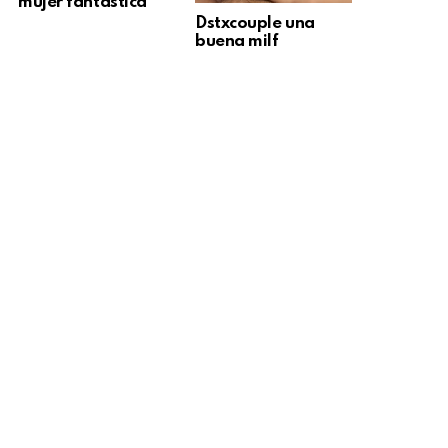
mujer fantástica
Dstxcouple una
buena milf