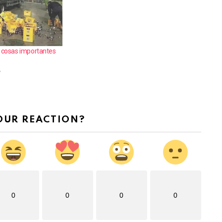
a cosas importantes
»
OUR REACTION?
0
0
0
0