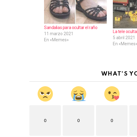
.
Sandalias para ocultar el raño
La tele ocult
11 marzo 2021
5 abril 2021
En «Memes»
En «Memes
WHAT'S Y
0
0
0