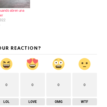
cuando abren una
per
2022
»
OUR REACTION?
0
0
0
0
LOL
LOVE
OMG
WTF