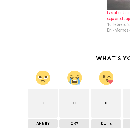
Las abuelas 
caja en el su
16 febrero 
En «Memes
WHAT'S Y
0
0
0
ANGRY
CRY
CUTE