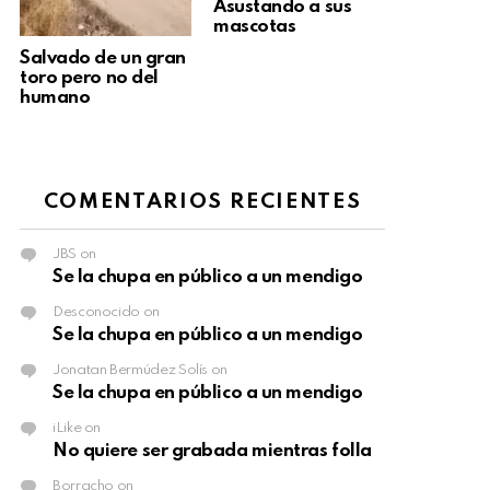
Asustando a sus
mascotas
Salvado de un gran
toro pero no del
humano
COMENTARIOS RECIENTES
JBS
on
Se la chupa en público a un mendigo
Desconocido
on
Se la chupa en público a un mendigo
Jonatan Bermúdez Solís
on
Se la chupa en público a un mendigo
iLike
on
No quiere ser grabada mientras folla
Borracho
on