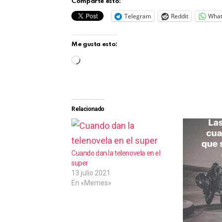
Comparte esto:
Telegram
Reddit
Wha
Me gusta esto:
C
a
r
g
Relacionado
a
n
d
Cuando dan la telenovela en el
super
o
13 julio 2021
.
En «Memes»
.
.