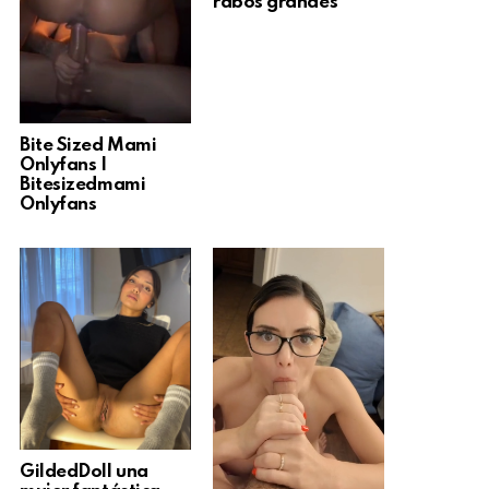
rabos grandes
Bite Sized Mami
Onlyfans |
Bitesizedmami
Onlyfans
GildedDoll una