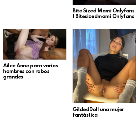
Bite Sized Mami Onlyfans
| Bitesizedmami Onlyfans
Ailee Anne para varios
hombres con rabos
grandes
GildedDoll una mujer
fantástica