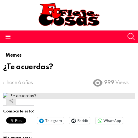
S
Menu
Memes
¿Te acuerdas?
hace 6 años
999
Views
Comparte esto:
Telegram
Reddit
WhatsApp