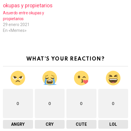
Acuerdo entre okupas y
propietarios
29 enero 2021
En «Memes»
WHAT'S YOUR REACTION?
0
0
0
0
ANGRY
CRY
CUTE
LOL