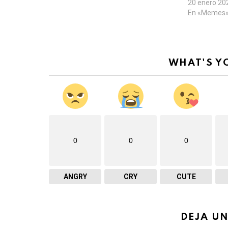
20 enero 20
En «Memes
WHAT'S Y
0
0
0
ANGRY
CRY
CUTE
DEJA U