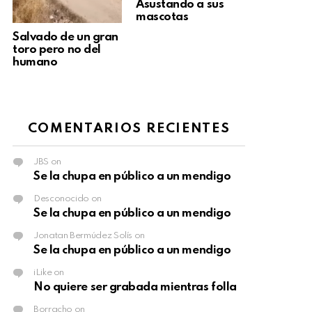
Asustando a sus
mascotas
Salvado de un gran
toro pero no del
humano
COMENTARIOS RECIENTES
JBS
on
Se la chupa en público a un mendigo
Desconocido
on
Se la chupa en público a un mendigo
Jonatan Bermúdez Solís
on
Se la chupa en público a un mendigo
iLike
on
No quiere ser grabada mientras folla
Borracho
on