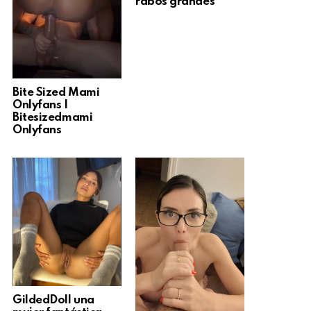
rabos grandes
Bite Sized Mami
Onlyfans |
Bitesizedmami
Onlyfans
GildedDoll una