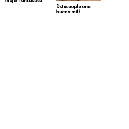
mujer fantástica
Dstxcouple una
buena milf