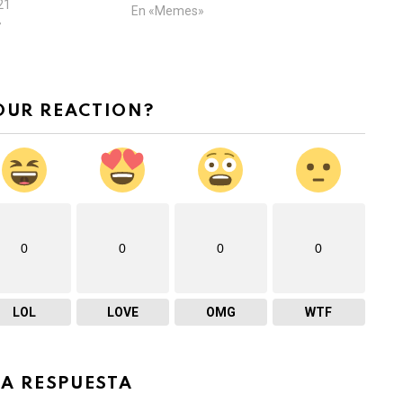
21
En «Memes»
»
OUR REACTION?
0
0
0
0
LOL
LOVE
OMG
WTF
NA RESPUESTA