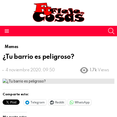
S
Menu
Memes
¿Tu barrio es peligroso?
4 noviembre 2020, 09:50
1.7k
Views
Comparte esto:
Telegram
Reddit
WhatsApp