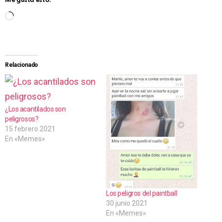
Me gusta esto:
C
a
r
g
Relacionado
a
n
d
¿Los acantilados son
peligrosos?
o
15 febrero 2021
.
En «Memes»
.
.
Los peligros del paintball
30 junio 2021
En «Memes»