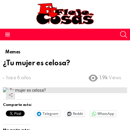
S
Menu
Memes
¿Tu mujer es celosa?
hace 6 años
1.9k
Views
Comparte esto:
Telegram
Reddit
WhatsApp