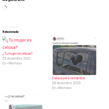
Me gusta esto:
C
a
r
g
Relacionado
a
n
d
¿Tu mujer es celosa?
23 diciembre 2021
o
En «Memes»
.
.
Celosa pero romántica
.
28 diciembre 2020
En «Memes»