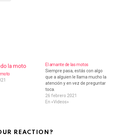
El amante de las motos
Siempre pasa, estás con algo
 moto
que a alguien le llama mucho la
021
atención y en vez de preguntar
toca.
26 febrero 2021
En «Videos»
OUR REACTION?