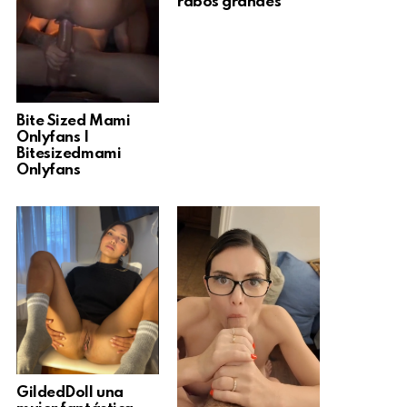
rabos grandes
Bite Sized Mami
Onlyfans |
Bitesizedmami
Onlyfans
GildedDoll una