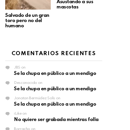
Asustando a sus
mascotas
Salvado de un gran
toro pero no del
humano
COMENTARIOS RECIENTES
JBS
on
Se la chupa en público a un mendigo
Desconocido
on
Se la chupa en público a un mendigo
Jonatan Bermúdez Solís
on
Se la chupa en público a un mendigo
iLike
on
No quiere ser grabada mientras folla
Borracho
on