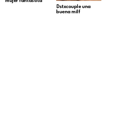
mujer fantástica
Dstxcouple una
buena milf