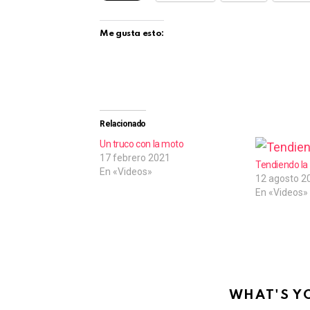
Me gusta esto:
Relacionado
Un truco con la moto
17 febrero 2021
Tendiendo la
En «Videos»
12 agosto 2
En «Videos»
WHAT'S Y