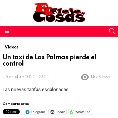
S
Menu
Videos
Un taxi de Las Palmas pierde el
control
6 octubre 2020, 09:50
1.8k
Views
Las nuevas tarifas escalonadas.
Comparte esto:
Telegram
Reddit
WhatsApp