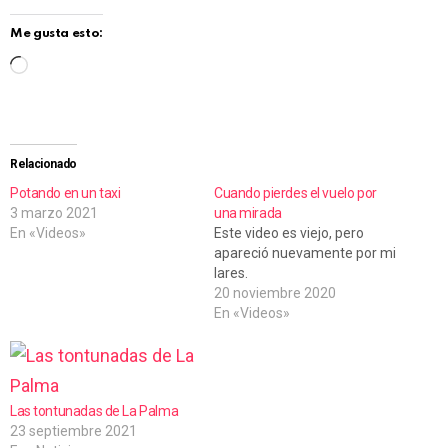
Me gusta esto:
C
a
r
g
Relacionado
a
Potando en un taxi
Cuando pierdes el vuelo por
3 marzo 2021
una mirada
n
En «Videos»
Este video es viejo, pero
d
apareció nuevamente por mi
lares.
o
20 noviembre 2020
.
En «Videos»
.
.
Las tontunadas de La Palma
23 septiembre 2021