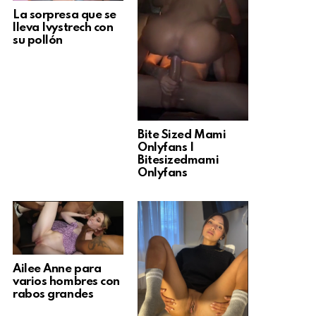
La sorpresa que se
lleva Ivystrech con
su pollón
Bite Sized Mami
Onlyfans |
Bitesizedmami
Onlyfans
Ailee Anne para
varios hombres con
rabos grandes