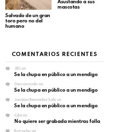
Asustando a sus
mascotas
Salvado de un gran
toro pero no del
humano
COMENTARIOS RECIENTES
JBS
on
Se la chupa en público a un mendigo
Desconocido
on
Se la chupa en público a un mendigo
Jonatan Bermúdez Solís
on
Se la chupa en público a un mendigo
iLike
on
No quiere ser grabada mientras folla
Borracho
on