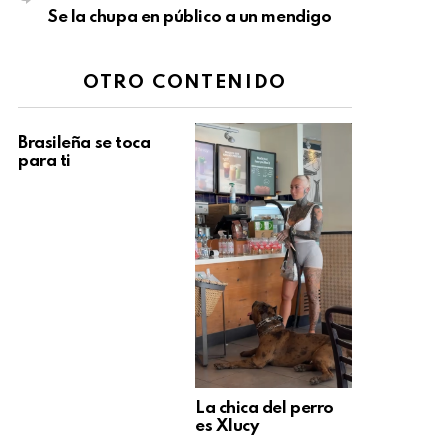
Se la chupa en público a un mendigo
OTRO CONTENIDO
Brasileña se toca
para ti
La chica del perro
es Xlucy