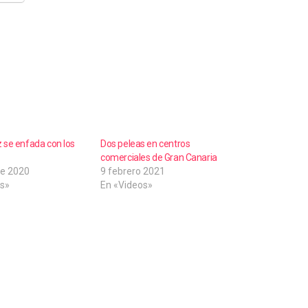
 se enfada con los
Dos peleas en centros
comerciales de Gran Canaria
e 2020
9 febrero 2021
s»
En «Videos»