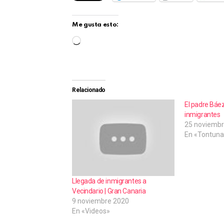
Me gusta esto:
C
a
r
g
Relacionado
a
El padre Báez
inmigrantes
n
25 noviembr
d
En «Tontuna
o
.
.
Llegada de inmigrantes a
.
Vecindario | Gran Canaria
9 noviembre 2020
En «Videos»